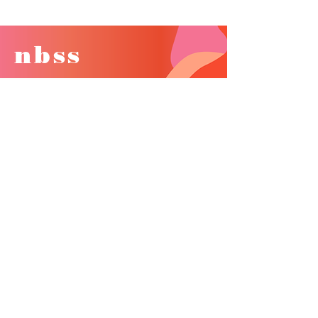
nbss
Fundacja Nie Będziesz Szła Sama
ul. Wincentego Witosa 3C/80
41-200 Sosnowiec
Polska
NIP
6312705156
KRS
0000971321
REGON
522151829
Aktualności
Kontakt
STORE