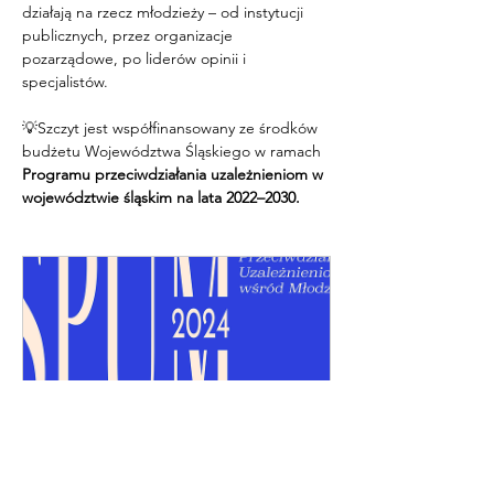
działają na rzecz młodzieży – od instytucji 
publicznych, przez organizacje 
pozarządowe, po liderów opinii i 
specjalistów.
💡Szczyt jest współfinansowany ze środków 
budżetu Województwa Śląskiego w ramach 
Programu przeciwdziałania uzależnieniom w 
województwie śląskim na lata 2022–2030.
SPUM'24
28 listopada 2024, 
Courtyard by 
09:00–16:30
Marriott
Zarejestruj się teraz