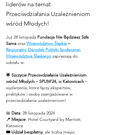
liderów na temat
Przeciwdziałania Uzależnieniom
wśród Młodych!
Już 28 listopada 
Fundacja Nie Będziesz Szła 
Sama
 oraz 
Województwo Śląskie
 – 
Regionalny Ośrodek Polityki Społecznej 
Województwa Śląskiego
 zapraszają do 
udziału w:
🌟 Szczycie Przeciwdziałania Uzależnieniom 
wśród Młodych – SPUM’24, w Katowicach - 
wydarzenia, które łączy ekspertów, 
praktyków i osoby zaangażowane w 
przeciwdziałanie uzależnieniom!
📅 
Data
: 28 listopada 2024 
📍 Miejsce
: Hotel Courtyard by Marriott, 
Katowice
🎟️ Udział bezpłatny
, ale liczba miejsc 