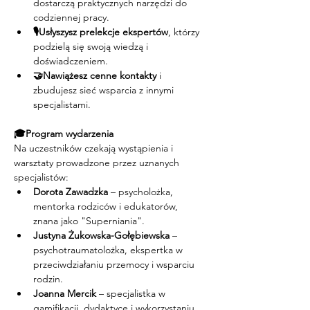
dostarczą praktycznych narzędzi do 
codziennej pracy.
🎙️Usłyszysz prelekcje ekspertów
, którzy 
podzielą się swoją wiedzą i 
doświadczeniem.
🤝Nawiążesz cenne kontakty
 i 
zbudujesz sieć wsparcia z innymi 
specjalistami.
🎓Program wydarzenia
Na uczestników czekają wystąpienia i 
warsztaty prowadzone przez uznanych 
specjalistów:
Dorota Zawadzka
 – psycholożka, 
mentorka rodziców i edukatorów, 
znana jako "Superniania".
Justyna Żukowska-Gołębiewska
 – 
psychotraumatolożka, ekspertka w 
przeciwdziałaniu przemocy i wsparciu 
rodzin.
Joanna Mercik
 – specjalistka w 
gamifikacji, dydaktyce i wykorzystaniu 