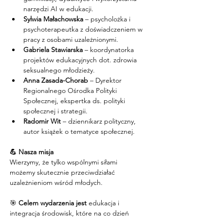
narzędzi AI w edukacji.
Sylwia Małachowska
 – psycholożka i 
psychoterapeutka z doświadczeniem w 
pracy z osobami uzależnionymi.
Gabriela Stawiarska
 – koordynatorka 
projektów edukacyjnych dot. zdrowia 
seksualnego młodzieży.
Anna Zasada-Chorab
 – Dyrektor 
Regionalnego Ośrodka Polityki 
Społecznej, ekspertka ds. polityki 
społecznej i strategii.
Radomir Wit
 – dziennikarz polityczny, 
autor książek o tematyce społecznej.
💪 Nasza misja
Wierzymy, że tylko wspólnymi siłami 
możemy skutecznie przeciwdziałać 
uzależnieniom wśród młodych.
🎯 
Celem wydarzenia jest
 edukacja i 
integracja środowisk, które na co dzień 