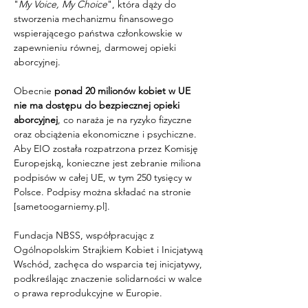
"
My Voice, My Choice
", która dąży do 
stworzenia mechanizmu finansowego 
wspierającego państwa członkowskie w 
zapewnieniu równej, darmowej opieki 
aborcyjnej. 
Obecnie 
ponad 20 milionów kobiet w UE 
nie ma dostępu do bezpiecznej opieki 
aborcyjnej
, co naraża je na ryzyko fizyczne 
oraz obciążenia ekonomiczne i psychiczne. 
Aby EIO została rozpatrzona przez Komisję 
Europejską, konieczne jest zebranie miliona 
podpisów w całej UE, w tym 250 tysięcy w 
Polsce. Podpisy można składać na stronie 
[sametoogarniemy.pl].
Fundacja NBSS, współpracując z 
Ogólnopolskim Strajkiem Kobiet i Inicjatywą 
Wschód, zachęca do wsparcia tej inicjatywy, 
podkreślając znaczenie solidarności w walce 
o prawa reprodukcyjne w Europie.